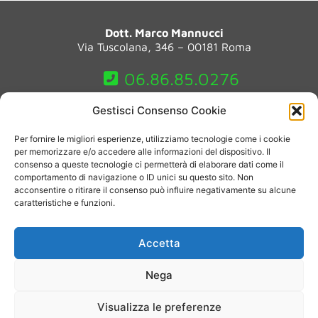
Dott. Marco Mannucci
Via Tuscolana, 346 – 00181 Roma
06.86.85.0276
Gestisci Consenso Cookie
(*)Le immagini e i testi presenti su questo sito sono a scopo
Per fornire le migliori esperienze, utilizziamo tecnologie come i cookie
dimostrativo e/o informativo dei risultati potenzialmente raggiungibili
per memorizzare e/o accedere alle informazioni del dispositivo. Il
grazie ai trattamenti proposti. Tuttavia, la reazione a ogni trattamento
consenso a queste tecnologie ci permetterà di elaborare dati come il
(viso e corpo) è puramente soggettiva, per tale ragione non è garantito
comportamento di navigazione o ID unici su questo sito. Non
il medesimo risultato visibile sulle immagini qui pubblicate o quello
acconsentire o ritirare il consenso può influire negativamente su alcune
indicato nei testi.
caratteristiche e funzioni.
Privacy Policy
– PIVA: 09553311003 – Copyright 2015-
Accetta
2025
Nega
Visualizza le preferenze