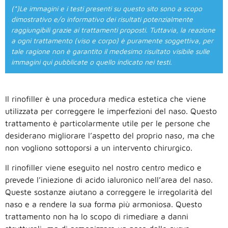
(*)Le immagini e i testi presenti su questo sito sono a scopo
dimostrativo e/o informativo dei risultati potenzialmente
raggiungibili grazie ai trattamenti proposti. Tuttavia, la reazione
a ogni trattamento (viso e corpo) è puramente soggettiva, per
tale ragione non è garantito il medesimo risultato visibile sulle
immagini qui pubblicate o quello indicato nei testi.
Il rinofiller è una procedura medica estetica che viene
utilizzata per correggere le imperfezioni del naso. Questo
trattamento è particolarmente utile per le persone che
desiderano migliorare l’aspetto del proprio naso, ma che
non vogliono sottoporsi a un intervento chirurgico.
Il rinofiller viene eseguito nel nostro centro medico e
prevede l’iniezione di acido ialuronico nell’area del naso.
Queste sostanze aiutano a correggere le irregolarità del
naso e a rendere la sua forma più armoniosa. Questo
trattamento non ha lo scopo di rimediare a danni