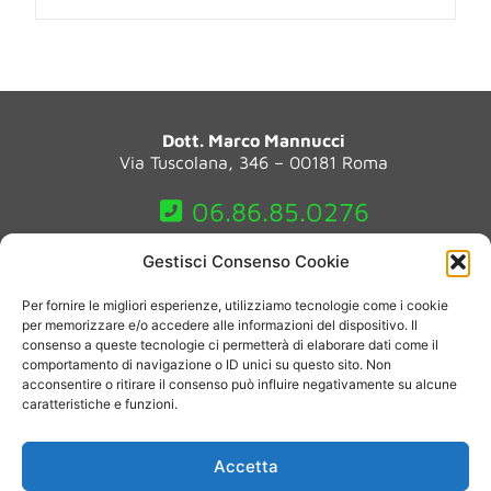
Dott. Marco Mannucci
Via Tuscolana, 346 – 00181 Roma
06.86.85.0276
Gestisci Consenso Cookie
(*)Le immagini e i testi presenti su questo sito sono a scopo
Per fornire le migliori esperienze, utilizziamo tecnologie come i cookie
dimostrativo e/o informativo dei risultati potenzialmente raggiungibili
per memorizzare e/o accedere alle informazioni del dispositivo. Il
grazie ai trattamenti proposti. Tuttavia, la reazione a ogni trattamento
consenso a queste tecnologie ci permetterà di elaborare dati come il
(viso e corpo) è puramente soggettiva, per tale ragione non è garantito
comportamento di navigazione o ID unici su questo sito. Non
il medesimo risultato visibile sulle immagini qui pubblicate o quello
acconsentire o ritirare il consenso può influire negativamente su alcune
indicato nei testi.
caratteristiche e funzioni.
Privacy Policy
– PIVA: 09553311003 – Copyright 2015-
Accetta
2025